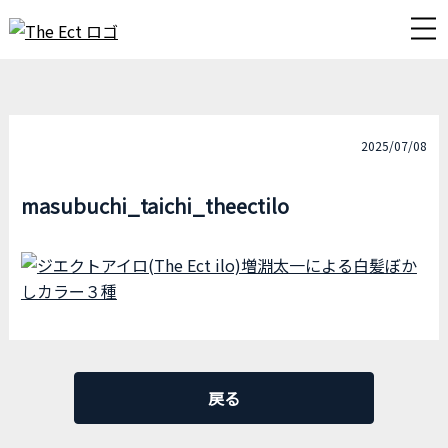
2025/07/08
masubuchi_taichi_theectilo
戻る