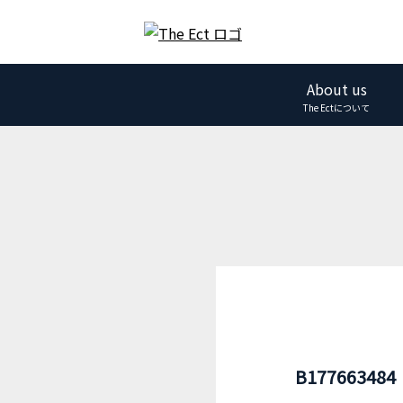
About us
The Ectについて
B177663484