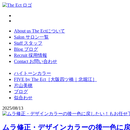
About us
The Ectについて
Salon
サロン一覧
Staff
スタッフ
Blog
ブログ
Recruit
採用情報
Contact
お問い合わせ
ハイトーンカラー
FIVE by The Ect［大阪四ツ橋｜北堀江］
片山美穂
ブログ
似合わせ
2025/08/13
ムラ修正・デザインカラーの後一色に