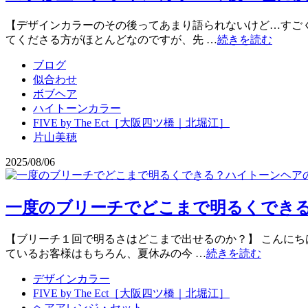
【デザインカラーのその後ってあまり語られないけど…すごく重要
てくださる方がほとんどなのですが、先 …
続きを読む
ブログ
似合わせ
ボブヘア
ハイトーンカラー
FIVE by The Ect［大阪四ツ橋｜北堀江］
片山美穂
2025/08/06
一度のブリーチでどこまで明るくでき
【ブリーチ１回で明るさはどこまで出せるのか？】 こんにちは、
ているお客様はもちろん、夏休みの今 …
続きを読む
デザインカラー
FIVE by The Ect［大阪四ツ橋｜北堀江］
ヘアアレンジ・セット